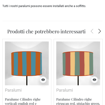
Tutti i nostri paralumi possono essere installati anche a soffitto.
arrow_back_ios
arrow_forward_ios
Prodotti che potrebbero interessarti
visibility
visibility
Paralumi
Paralumi
Paralume Cilindro righe
Paralume Cilindro righe
verticali english red e
etruscan red, pistachio green,