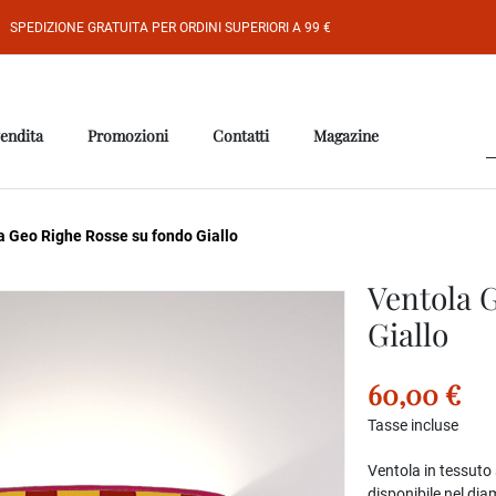
SPEDIZIONE GRATUITA PER ORDINI SUPERIORI A 99 €
vendita
Promozioni
Contatti
Magazine
 Geo Righe Rosse su fondo Giallo
Ventola 
Giallo
60,00 €
Tasse incluse
Ventola in tessut
disponibile nel di