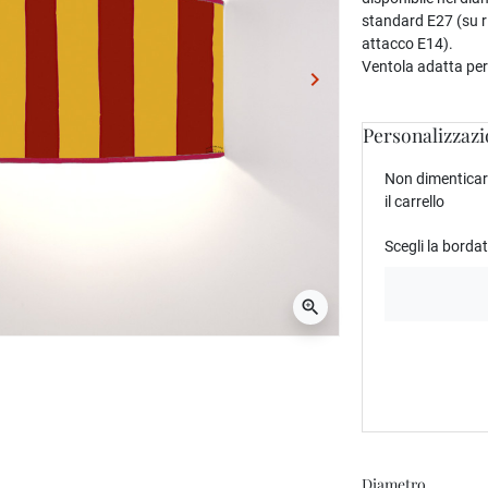
standard E27 (su r
attacco E14).
Ventola adatta per
keyboard_arrow_right
Successivo
Personalizzazi
Non dimenticare
il carrello
Scegli la borda
zoom_in
Diametro