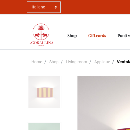
Shop
Gift cards
Punti 
Home
Shop
Living room
Applique
Ventola