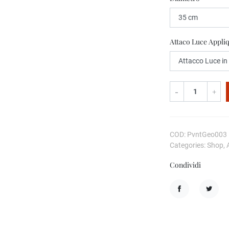
Attaco Luce Appli
-
+
COD: PvntGeo003
Categories: Shop, 
Condividi
Condividi
Twitta