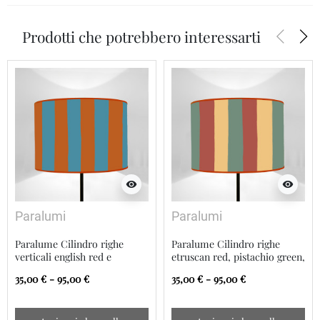
arrow_back_ios
arrow_forward_ios
Prodotti che potrebbero interessarti
visibility
visibility
Paralumi
Paralumi
Paralume Cilindro righe
Paralume Cilindro righe
verticali english red e
etruscan red, pistachio green,
cerulian blue
cinnamon buff
35,00 € - 95,00 €
35,00 € - 95,00 €