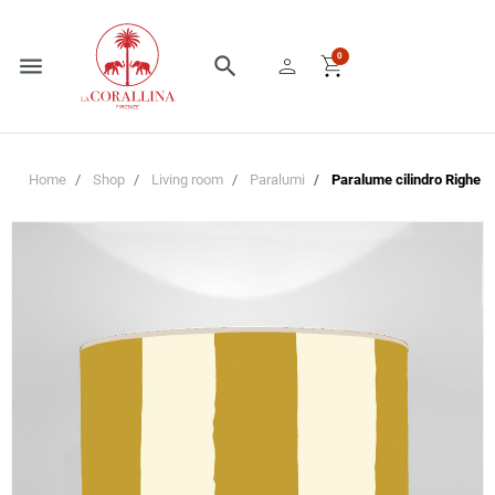
person
shopping_cart
0
menu
search
Home
Shop
Living room
Paralumi
Paralume cilindro Righe 