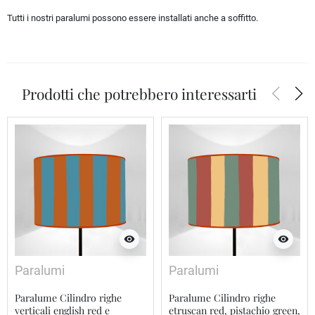
Tutti i nostri paralumi possono essere installati anche a soffitto.
arrow_back_ios
arrow_forward_ios
Prodotti che potrebbero interessarti
visibility
visibility
Paralumi
Paralumi
Paralume Cilindro righe
Paralume Cilindro righe
verticali english red e
etruscan red, pistachio green,