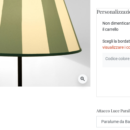
Personalizzazi
Non dimenticare
il carrello
Scegli la borda
visualizzare i co
zoom_in
Attacco Luce Para