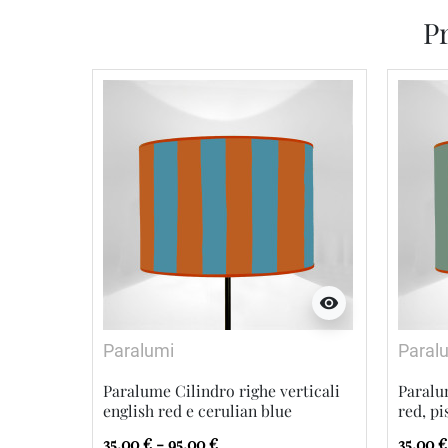
Pr
visibility
Paralumi
Paral
Paralume Cilindro righe verticali
Paralu
english red e cerulian blue
red, p
35,00 € - 95,00 €
35,00 €