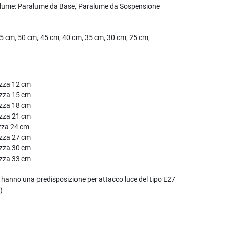
alume:
Paralume da Base, Paralume da Sospensione
5 cm, 50 cm, 45 cm, 40 cm, 35 cm, 30 cm, 25 cm,
ezza 12 cm
ezza 15 cm
ezza 18 cm
ezza 21 cm
zza 24 cm
ezza 27 cm
ezza 30 cm
ezza 33 cm
anno una predisposizione per attacco luce del tipo E27
)