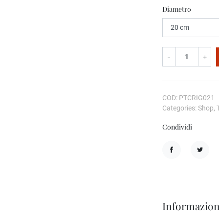
Diametro
-
+
COD: PTCRIG021
Categories: Shop, 
Condividi
Condividi
Twitta
Informazion