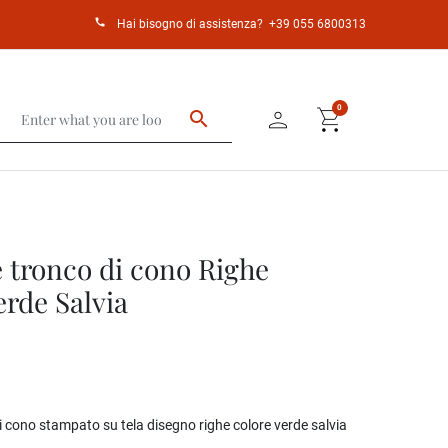
call
Hai bisogno di assistenza?
+39 055 6800313
person
shopping_cart
0
search
 tronco di cono Righe
rde Salvia
 cono stampato su tela disegno righe colore verde salvia