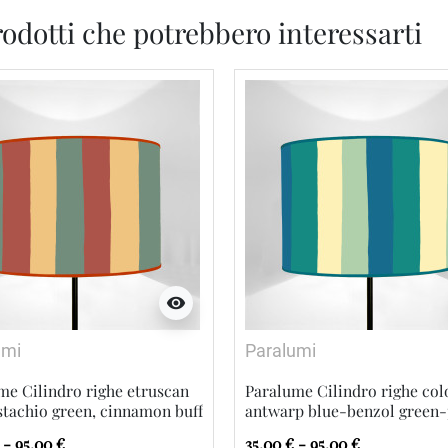
odotti che potrebbero interessarti
visibility
umi
Paralumi
me Cilindro righe etruscan
Paralume Cilindro righe col
istachio green, cinnamon buff
antwarp blue-benzol green-
lemon yellow-cobalt green
 - 95,00 €
35,00 € - 95,00 €