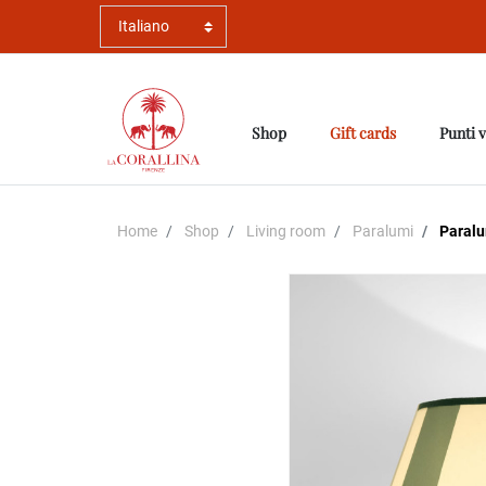
Shop
Gift cards
Punti 
Home
Shop
Living room
Paralumi
Paralu