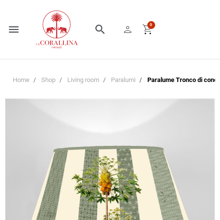
person
shopping_cart
0
menu
search
Home
Shop
Living room
Paralumi
Paralume Tronco di cono 