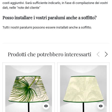
costi aggiuntivi. Sarà sufficiente indicarlo, in fase di compilazione dei vostri
dati, nelle "note del cliente"
Posso installare i vostri paralumi anche a soffitto?
Tutti i nostri paralumi possono essere installati anche a soffitto.
arrow_back_ios
arrow_forward_ios
Prodotti che potrebbero interessarti
visibility
visibility