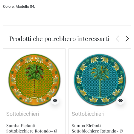
Colore:
Modello 04,
arrow_back_ios
arrow_forward_ios
Prodotti che potrebbero interessarti
visibility
visibility
Sottobicchieri
Sottobicchieri
Sumba Elefanti
Sumba Elefanti
Sottobicchiere Rotondo- Ø
Sottobicchiere Rotondo- Ø