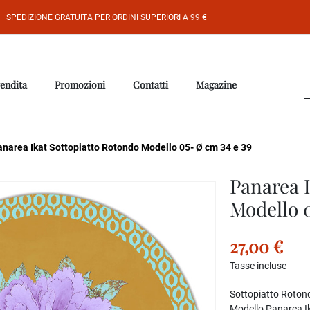
SPEDIZIONE GRATUITA PER ORDINI SUPERIORI A 99 €
vendita
Promozioni
Contatti
Magazine
narea Ikat Sottopiatto Rotondo Modello 05- Ø cm 34 e 39
Panarea I
Modello 
27,00 €
Tasse incluse
Sottopiatto Rotondo
Modello Panarea I