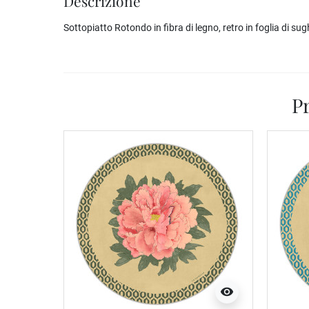
Descrizione
Sottopiatto Rotondo in fibra di legno, retro in foglia di s
Pr
visibility