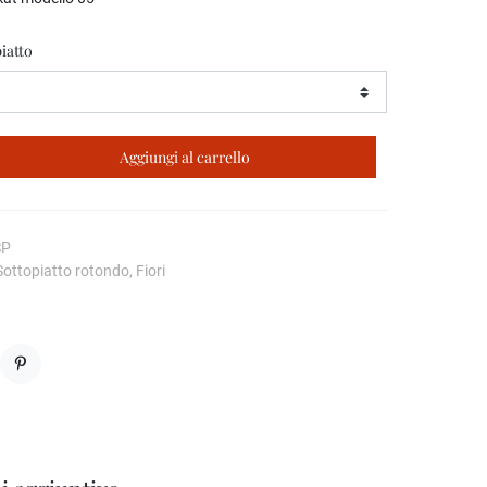
iatto
Aggiungi al carrello
SP
Sottopiatto rotondo, Fiori
Pinterest