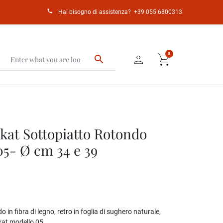
call
Hai bisogno di assistenza?
+39 055 6800313
person
shopping_cart
0
search
kat Sottopiatto Rotondo
05- Ø cm 34 e 39
 in fibra di legno, retro in foglia di sughero naturale,
kat modello 05