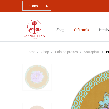
Shop
Gift cards
Punti 
Home
Shop
Sala da pranzo
Sottopiatti
Pa