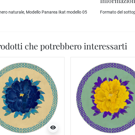
Informazion
ughero naturale, Modello Panarea Ikat modello 05
Formato del sottop
odotti che potrebbero interessarti
visibility