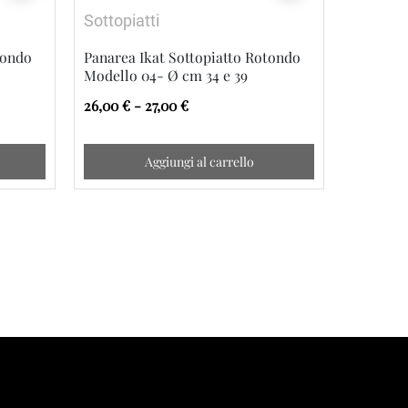
Sottopiatti
Sottopia
tondo
Panarea Ikat Sottopiatto Rotondo
Panarea 
Modello 04- Ø cm 34 e 39
Modello 
26,00 € - 27,00 €
26,00 € -
Aggiungi al carrello