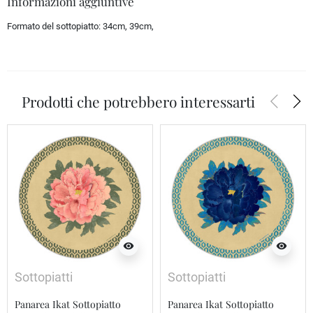
Informazioni aggiuntive
Formato del sottopiatto:
34cm, 39cm,
arrow_back_ios
arrow_forward_ios
Prodotti che potrebbero interessarti
visibility
visibility
Sottopiatti
Sottopiatti
Panarea Ikat Sottopiatto
Panarea Ikat Sottopiatto