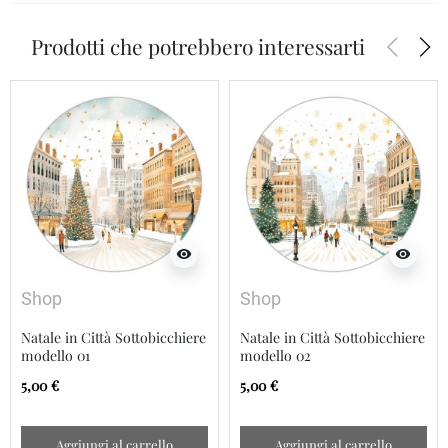
arrow_back_ios
arrow_forward_ios
Prodotti che potrebbero interessarti
visibility
visibility
Shop
Shop
Natale in Città Sottobicchiere
Natale in Città Sottobicchiere
modello 01
modello 02
5,00 €
5,00 €
Aggiungi al carrello
Aggiungi al carrello