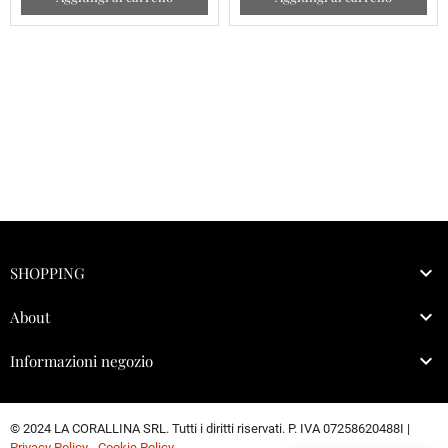

SHOPPING

About

Informazioni negozio
© 2024 LA CORALLINA SRL. Tutti i diritti riservati. P. IVA 07258620488I |
Privacy Policy
-
Cookie Policy