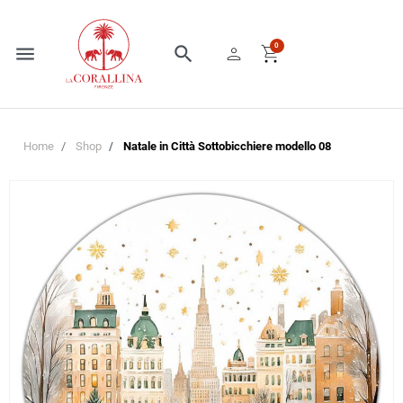
person
shopping_cart
0
menu
search
Home
Shop
Natale in Città Sottobicchiere modello 08