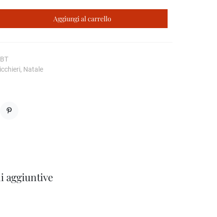
Aggiungi al carrello
SBT
cchieri, Natale
Pinterest
i aggiuntive