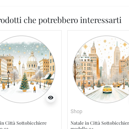
odotti che potrebbero interessarti
visibility
Shop
in Città Sottobicchiere
Natale in Città Sottobicchie
o 03
modello 04