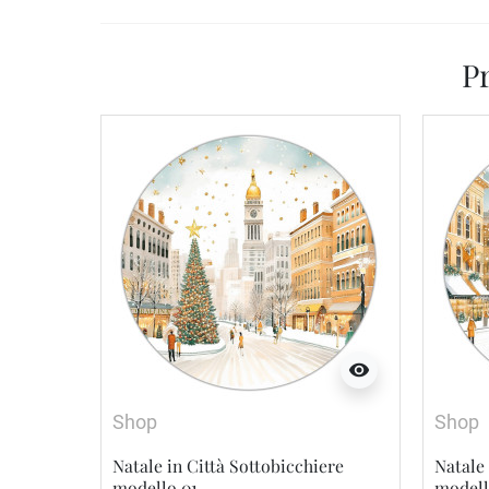
Pr
visibility
Shop
Shop
Natale in Città Sottobicchiere
Natale 
modello 01
modell