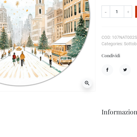
-
+
COD: 107NAT002
Categories: Sottobi
Condividi
Condividi
Twitta
zoom_in
Informazion