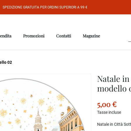
SPEDIZIONE GRATUITA PER ORDINI SUPERIORI A 99 €
vendita
Promozioni
Contatti
Magazine
ello 02
Natale in
modello 
5,00 €
Tasse incluse
Natale in Città So