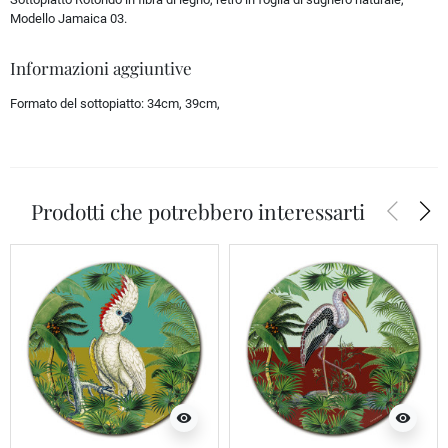
Modello Jamaica 03.
Informazioni aggiuntive
Formato del sottopiatto:
34cm, 39cm,
arrow_back_ios
arrow_forward_ios
Prodotti che potrebbero interessarti
visibility
visibility