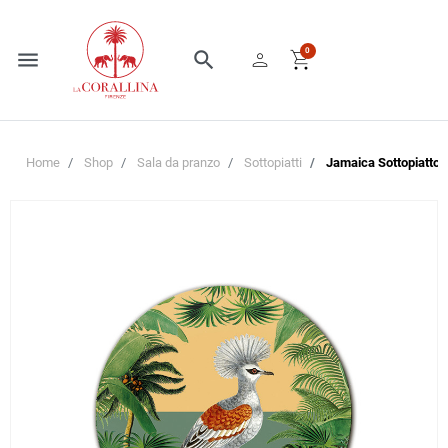
person
shopping_cart
0
menu
search
Home
Shop
Sala da pranzo
Sottopiatti
Jamaica Sottopiatto 