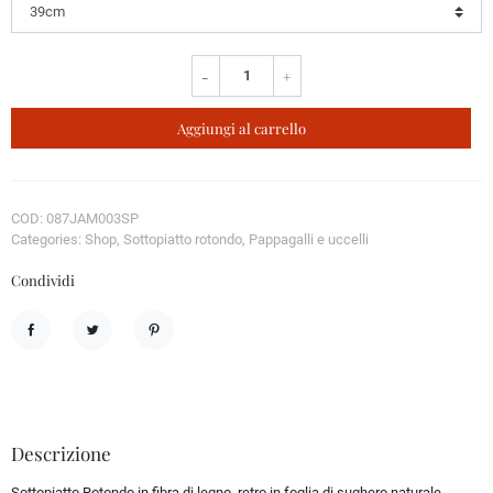
-
+
Aggiungi al carrello
COD: 087JAM003SP
Categories: Shop, Sottopiatto rotondo, Pappagalli e uccelli
Condividi
Condividi
Twitta
Pinterest
Descrizione
Sottopiatto Rotondo in fibra di legno, retro in foglia di sughero naturale,