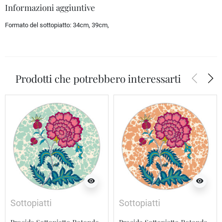
Informazioni aggiuntive
Formato del sottopiatto:
34cm, 39cm,
arrow_back_ios
arrow_forward_ios
Prodotti che potrebbero interessarti
visibility
visibility
Sottopiatti
Sottopiatti