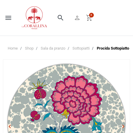
person
shopping_cart
0
menu
search
Home
Shop
Sala da pranzo
Sottopiatti
Procida Sottopiatto 
keyboard_arrow_left
keyboard_arrow_right
Precedente
Succe