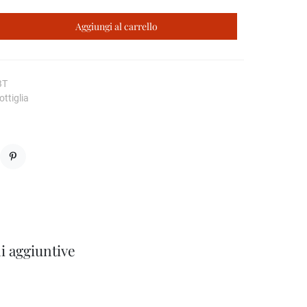
Aggiungi al carrello
BT
ttiglia
Pinterest
i aggiuntive