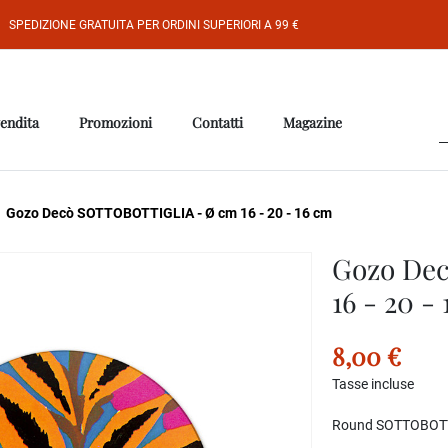
SPEDIZIONE GRATUITA PER ORDINI SUPERIORI A 99 €
vendita
Promozioni
Contatti
Magazine
Gozo Decò SOTTOBOTTIGLIA - Ø cm 16 - 20 - 16 cm
Gozo De
16 - 20 -
8,00 €
Tasse incluse
Round SOTTOBOTTIG