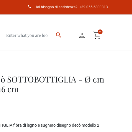
call
Hai bisogno di assistenza?
+39 055 6800313
person
shopping_cart
0
search
cò SOTTOBOTTIGLIA - Ø cm
 16 cm
LIA fibra di legno e sughero disegno decò modello 2