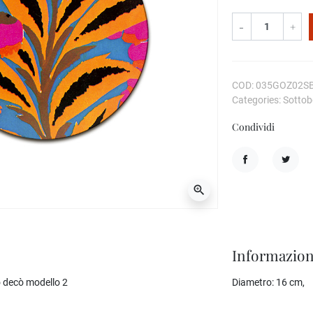
-
+
COD: 035GOZ02S
Categories: Sottobo
Condividi
Condividi
Twitta
zoom_in
Informazion
 decò modello 2
Diametro:
16 cm,