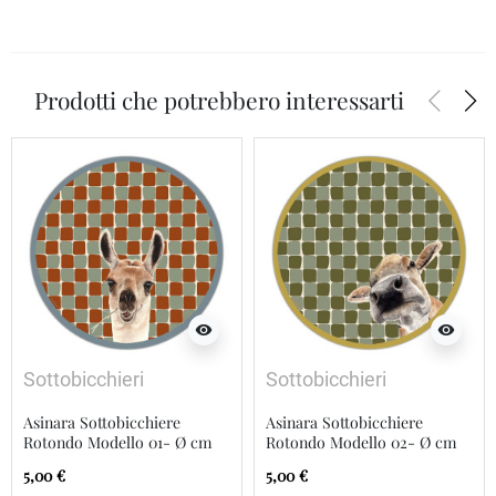
arrow_back_ios
arrow_forward_ios
Prodotti che potrebbero interessarti
visibility
visibility
Sottobicchieri
Sottobicchieri
Asinara Sottobicchiere
Asinara Sottobicchiere
Rotondo Modello 01- Ø cm
Rotondo Modello 02- Ø cm
9,5
9,5
5,00 €
5,00 €