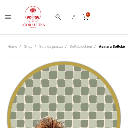
person
shopping_cart
0
menu
search
Home
Shop
Sala da pranzo
Sottobicchieri
Asinara Sottobicc