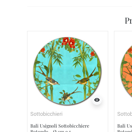
Pr
visibility
Sottobicchieri
Sottob
Bali Usignoli Sottobicchiere
Bali Us
Rotondo - Ø cm 9,5
Rotond