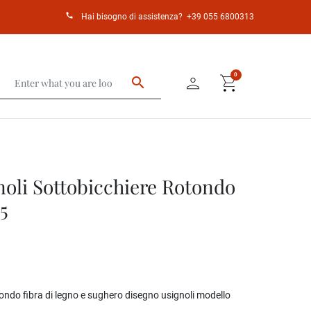
call
Hai bisogno di assistenza?
+39 055 6800313
person
shopping_cart
0
search
noli Sottobicchiere Rotondo
5
ondo fibra di legno e sughero disegno usignoli modello