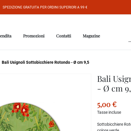
SPEDIZIONE GRATUITA PER ORDINI SUPERIORI A 99 €
vendita
Promozioni
Contatti
Magazine
Bali Usignoli Sottobicchiere Rotondo - Ø cm 9,5
Bali Usig
- Ø cm 9,
5,00 €
Tasse incluse
Sottobicchiere Rot
colore verde