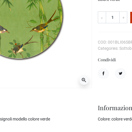
-
+
COD: 001BLI06SB
Categories: Sottobi
Condividi
Condividi
Twitta
zoom_in
Informazion
signoli modello colore verde
Colore:
colore verd