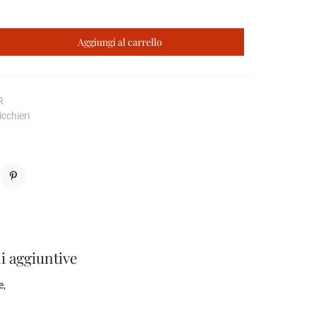
Aggiungi al carrello
R
cchieri
Pinterest
i aggiuntive
e,