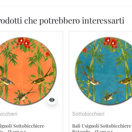
odotti che potrebbero interessarti
visibility
icchieri
Sottobicchieri
ignoli Sottobicchiere
Bali Usignoli Sottobicchiere
o - Ø cm 9,5
Rotondo - Ø cm 9,5