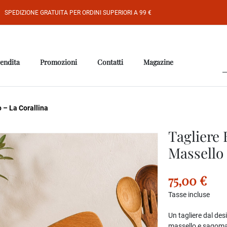
SPEDIZIONE GRATUITA PER ORDINI SUPERIORI A 99 €
vendita
Promozioni
Contatti
Magazine
 – La Corallina
Tagliere 
Massello 
75,00 €
Tasse incluse
Un tagliere dal desi
massello e sagomat