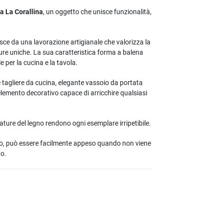
a La Corallina
, un oggetto che unisce funzionalità,
asce da una lavorazione artigianale che valorizza la
ture uniche. La sua caratteristica forma a balena
 per la cucina e la tavola.
e tagliere da cucina, elegante vassoio da portata
elemento decorativo capace di arricchire qualsiasi
nature del legno rendono ogni esemplare irripetibile.
rato, può essere facilmente appeso quando non viene
do.