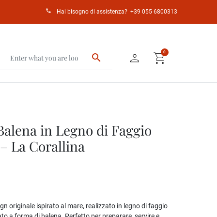
call
Hai bisogno di assistenza?
+39 055 6800313
person
shopping_cart
0
search
Balena in Legno di Faggio
– La Corallina
gn originale ispirato al mare, realizzato in legno di faggio
o a forma di balena. Perfetto per preparare, servire e