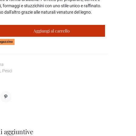
i, formaggi e stuzzichini con uno stile unico e raffinato.
o dall'altro grazie alle naturali venature del legno.
Aggiungi al carrello
magazzino
na
, Pesci
Pinterest
i aggiuntive