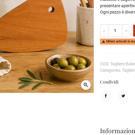
presentare aperitiv
Ogni pezzo è divers
keyboard_arrow_right
Successivo
-
+
Ultimi articoli in 

COD: Tagliere Bale
Categories: Taglieri
Condividi
zoom_in
Condividi
Twitta
Informazion