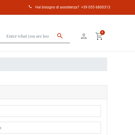
call
Hai bisogno di assistenza?
+39 055 6800313
person
shopping_cart
0
search