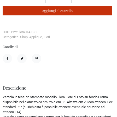
Aggiungi al carrello
COD: PvntFlora014-BIS
Categories: Shop, Applique, Fiori
Condividi
Condividi
Twitta
Pinterest
Descrizione
Ventola in tessuto stampato modello Flora Fiore di Loto su fondo Crema
disponibile nel diametro da cm. 25 o cm 35. Altezza cm 20 con attacco luce
standard E27 (su richiesta è possibile ottenere eventuale riduzione ad
attacco E14).
Ventola adatta per applique a muro, per le basi da comodino o spazi ridotti