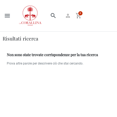
person
shopping_cart
0
menu
search
Home
Risultati ricerca
Risultati ricerca
Non sono state trovate corrispondenze per la tua ricerca
Prova altre parole per descrivere ciò che stai cercando.