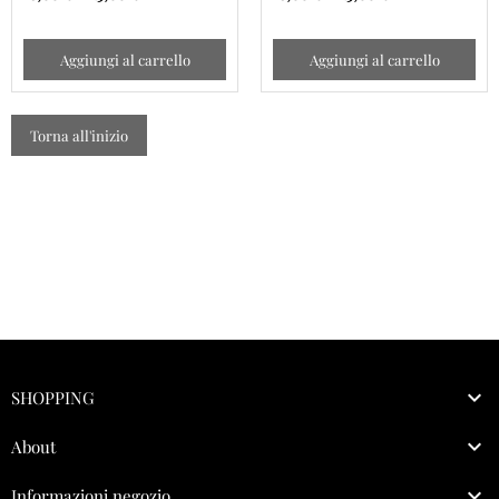
Aggiungi al carrello
Aggiungi al carrello
Torna all'inizio

SHOPPING

About

Informazioni negozio