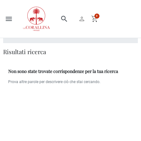
person
shopping_cart
0
menu
search
Home
Risultati ricerca
Risultati ricerca
Non sono state trovate corrispondenze per la tua ricerca
Prova altre parole per descrivere ciò che stai cercando.